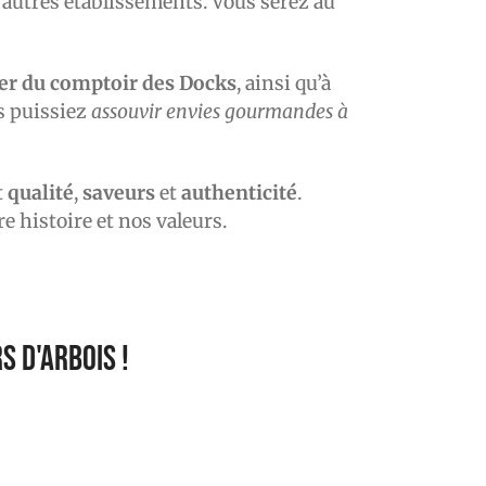
 autres établissements. Vous serez au
er du comptoir des Docks
, ainsi qu’à
s puissiez
assouvir envies gourmandes à
t
qualité
,
saveurs
et
authenticité
.
e histoire et nos valeurs.
s d'Arbois !