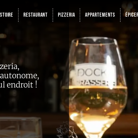
istoire
Restaurant
Pizzeria
Appartements
Épice
zeria,
e autonome,
l endroit !