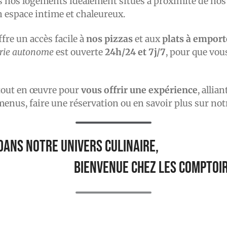
s nos logements idéalement situés à proximité de nos
n espace intime et chaleureux.
fre un accès facile à
nos pizzas
et aux
plats à emport
erie autonome
est ouverte
24h/24 et 7j/7
, pour que vou
tout en œuvre pour
vous offrir une expérience
, allian
enus, faire une réservation ou en savoir plus sur notr
dans notre univers culinaire,
bienvenue chez Les Comptoir